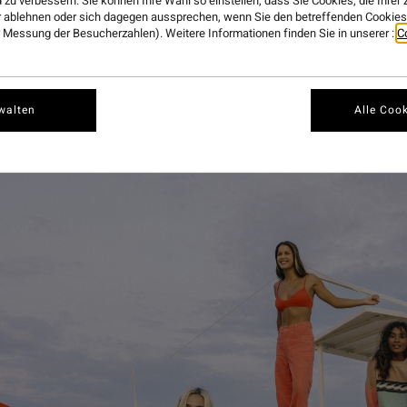
 zu verbessern. Sie können Ihre Wahl so einstellen, dass Sie Cookies, die Ihre
 ablehnen oder sich dagegen aussprechen, wenn Sie den betreffenden Cookies 
 Messung der Besucherzahlen). Weitere Informationen finden Sie in unserer :
C
 who wish they were back there, another epic retro revi
walten
Alle Cook
 Collection
.