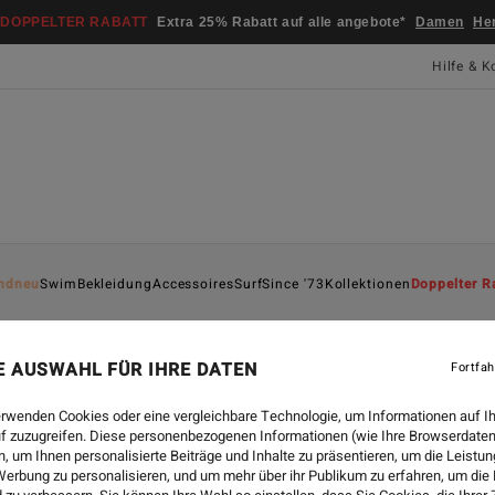
DOPPELTER RABATT
Extra 25% Rabatt auf alle angebote*
Damen
He
Hilfe & K
ndneu
Swim
Bekleidung
Accessoires
Surf
Since '73
Kollektionen
Doppelter R
NE AUSWAHL FÜR IHRE DATEN
Fortfah
STYLE
-
12.08.2024
erwenden Cookies oder eine vergleichbare Technologie, um Informationen auf I
LOOKBOOK | NEW SINCE 
f zuzugreifen. Diese personenbezogenen Informationen (wie Ihre Browserdaten
 um Ihnen personalisierte Beiträge und Inhalte zu präsentieren, um die Leist
erbung zu personalisieren, und um mehr über ihr Publikum zu erfahren, um die