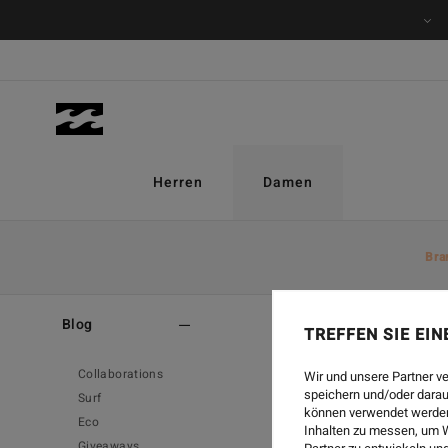
Herren
Damen
Bra
Home
-
Blog
-
Style
Blog
TREFFEN SIE EI
Collaborations
Wir und unsere Partner v
speichern und/oder darau
Surf
können verwendet werden,
Eco
Inhalten zu messen, um W
Giveaways