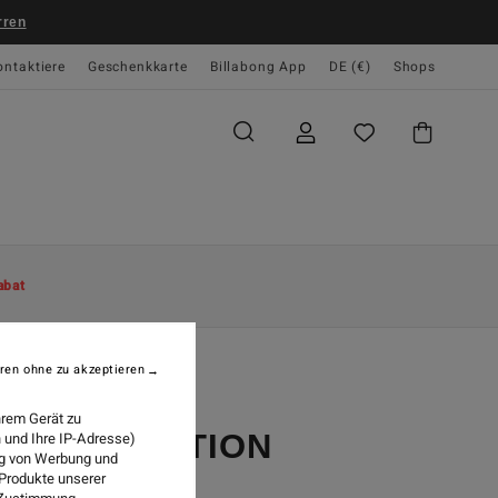
rren
ontaktiere
Geschenkkarte
Billabong App
DE (€)
Shops
abat
ren ohne zu akzeptieren
hrem Gerät zu
73 COLLECTION
 und Ihre IP-Adresse)
ung von Werbung und
 Produkte unserer