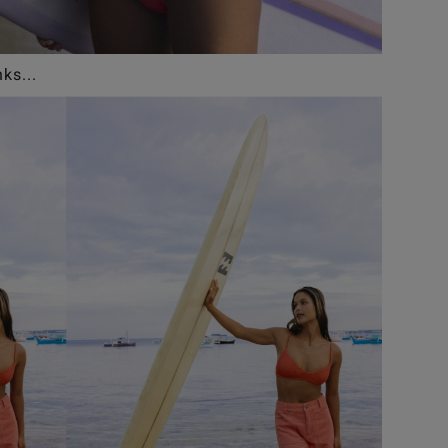
ks...