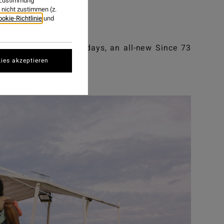
r Zustimmung
nicht zustimmen (z.
ookie-Richtlinie
und
val from our heritage days, an all-new Since 73
ies akzeptieren