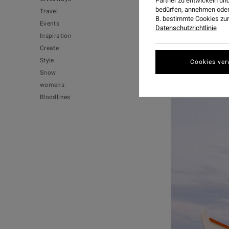
Partner zu entwickeln und
bedürfen, annehmen oder
Travel
B. bestimmte Cookies zur
Events
Datenschutzrichtlinie
Inspiration
For the girls
Create
collection.
Style
Cookies ver
Snow
Shop
Since 73
womens
Bloodlines