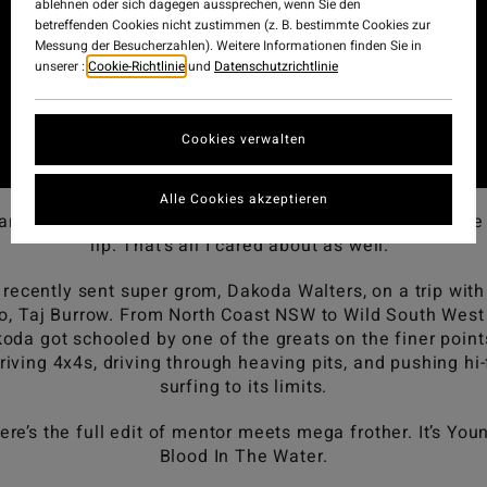
ablehnen oder sich dagegen aussprechen, wenn Sie den
betreffenden Cookies nicht zustimmen (z. B. bestimmte Cookies zur
Messung der Besucherzahlen). Weitere Informationen finden Sie in
unserer :
Cookie-Richtlinie
und
Datenschutzrichtlinie
Cookies verwalten
Alle Cookies akzeptieren
can tell he just loves doing airs & getting his board above
lip. That’s all I cared about as well.”
recently sent super grom, Dakoda Walters, on a trip with
o, Taj Burrow. From North Coast NSW to Wild South West
oda got schooled by one of the greats on the finer point
riving 4x4s, driving through heaving pits, and pushing hi-
surfing to its limits.
ere’s the full edit of mentor meets mega frother. It’s You
Blood In The Water.