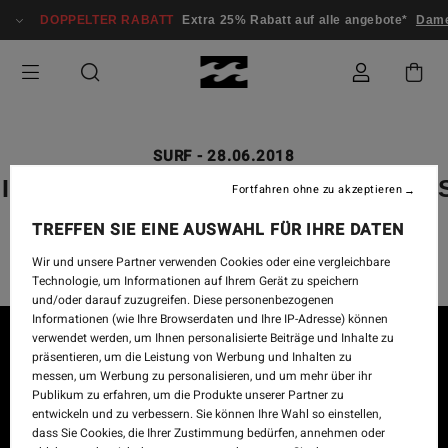
DOPPELTER RABATT
Extra 25% Rabatt auf alle angebote*
Dam
SURF
-
28.06.2018
ILLABONG BLOODLINES PROFILE
Fortfahren ohne zu akzeptieren
DAKODA WALTERS
TREFFEN SIE EINE AUSWAHL FÜR IHRE DATEN
Wir und unsere Partner verwenden Cookies oder eine vergleichbare
Technologie, um Informationen auf Ihrem Gerät zu speichern
und/oder darauf zuzugreifen. Diese personenbezogenen
Informationen (wie Ihre Browserdaten und Ihre IP-Adresse) können
verwendet werden, um Ihnen personalisierte Beiträge und Inhalte zu
präsentieren, um die Leistung von Werbung und Inhalten zu
messen, um Werbung zu personalisieren, und um mehr über ihr
Publikum zu erfahren, um die Produkte unserer Partner zu
entwickeln und zu verbessern. Sie können Ihre Wahl so einstellen,
dass Sie Cookies, die Ihrer Zustimmung bedürfen, annehmen oder