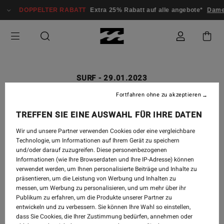
DOPPELTER RABATT
Extra 25% Rabatt auf alle angebote*
Dame
SURF
-
29.01.2023
SHARE THE FEELING |
Fortfahren ohne zu akzeptieren
BILLABONG 50 YEARS
TREFFEN SIE EINE AUSWAHL FÜR IHRE DATEN
Wir und unsere Partner verwenden Cookies oder eine vergleichbare
Technologie, um Informationen auf Ihrem Gerät zu speichern
und/oder darauf zuzugreifen. Diese personenbezogenen
Informationen (wie Ihre Browserdaten und Ihre IP-Adresse) können
verwendet werden, um Ihnen personalisierte Beiträge und Inhalte zu
präsentieren, um die Leistung von Werbung und Inhalten zu
messen, um Werbung zu personalisieren, und um mehr über ihr
Publikum zu erfahren, um die Produkte unserer Partner zu
entwickeln und zu verbessern. Sie können Ihre Wahl so einstellen,
dass Sie Cookies, die Ihrer Zustimmung bedürfen, annehmen oder