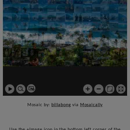
Mosaic by:
billabong
via
Mosaically
Use the +Image icon in the bottom left corner of the