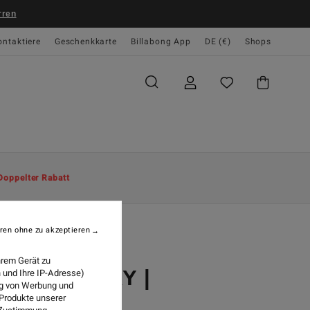
rren
ontaktiere
Geschenkkarte
Billabong App
DE (€)
Shops
Doppelter Rabatt
ren ohne zu akzeptieren
2023
hrem Gerät zu
NG GALLERY |
 und Ihre IP-Adresse)
ung von Werbung und
 Produkte unserer