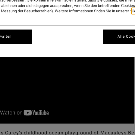
“GUMGALI YULU
 zu verbessern. Sie können Ihre Wahl so einstellen, dass Sie Cookies, die Ihre
 ablehnen oder sich dagegen aussprechen, wenn Sie den betreffenden Cookies 
 Messung der Besucherzahlen). Weitere Informationen finden Sie in unserer :
C
walten
Alle Cook
is Carey
’s childhood ocean playground of Macauleys Be