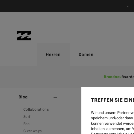
Herren
Damen
Brandneu
Board
Home
-
Blog
-
Collaborations
Blog
TREFFEN SIE EI
Collaborations
Wir und unsere Partner v
Surf
speichern und/oder darau
können verwendet werden,
Eco
Inhalten zu messen, um W
Giveaways