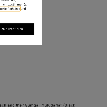
DARLA”
r Zustimmung
nicht zustimmen (z.
ookie-Richtlinie
und
ies akzeptieren
ach and the “Gumgali Yuludarla” (Black