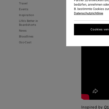
Partner zu entwickeln und
Travel
bedürfen, annehmen oder
B. bestimmte Cookies zur
Events
Datenschutzrichtlinie
Inspiration
Life's Better in
Boardshorts
Cookies ver
News
Bloodlines
Occ-Cast
Inspired by
Ot