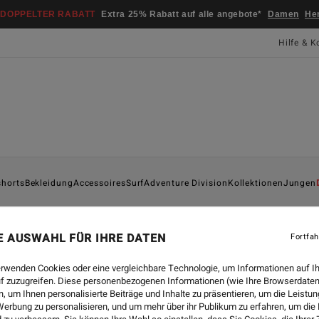
DOPPELTER RABATT
Extra 25% Rabatt auf alle angebote*
Damen
He
Hilfe & K
shorts
Bekleidung
Accessoires
Surf
Adventure Division
Kollektionen
Jungen
NE AUSWAHL FÜR IHRE DATEN
Fortfah
COLLABORATIONS
-
10.01.
erwenden Cookies oder eine vergleichbare Technologie, um Informationen auf I
OTIS CAREY X BILLABO
f zuzugreifen. Diese personenbezogenen Informationen (wie Ihre Browserdaten
 um Ihnen personalisierte Beiträge und Inhalte zu präsentieren, um die Leist
erbung zu personalisieren, und um mehr über ihr Publikum zu erfahren, um die